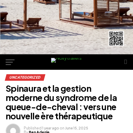
UNCATEGORIZED
Spinaura et la gestion
moderne du syndrome de la
queue-de-cheval : vers une
nouvelle ère thérapeutique
Published
1 year ago
on
June 15, 2025
By
Ben Adenle