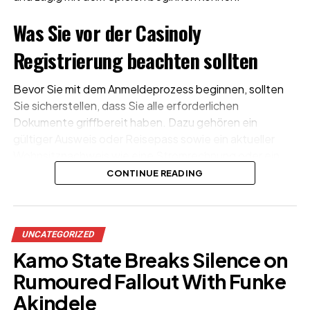
Was Sie vor der Casinoly
Registrierung beachten sollten
Bevor Sie mit dem Anmeldeprozess beginnen, sollten
Sie sicherstellen, dass Sie alle erforderlichen
Dokumente griffbereit haben. Dazu gehören ein
gültiger Ausweis oder Reisepass sowie ein aktueller
Wohnsitznachweis wie eine Stromrechnung oder ein
Kontoauszug. Diese Dokumente werden für die
CONTINUE READING
Überprüfung Ihres Kontos erforderlich und
beschleunigen den gesamten Ablauf deutlich.
UNCATEGORIZED
Kamo State Breaks Silence on
Rumoured Fallout With Funke
Akindele