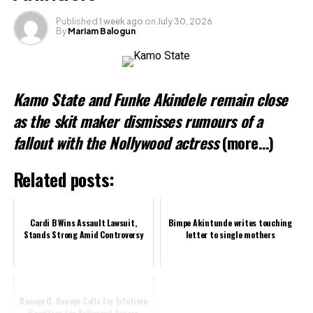
Published
1 week ago
on
July 30, 2026
By
Mariam Balogun
Kamo State and Funke Akindele remain close
as the skit maker dismisses rumours of a
fallout with the Nollywood actress
(more…)
Related posts:
Cardi B Wins Assault Lawsuit,
Bimpe Akintunde writes touching
Professionelle Gaming-Plattformen überzeugen mit
Stands Strong Amid Controversy
letter to single mothers
umfangreichem Angebot: Von klassischen Slots über
progressive Jackpots bis hin zu Live-Dealer-Spielen
finden Nutzer sämtliche Optionen. Entscheidend sind
dabei faire Spielbedingungen und klare Bonus-
Kanayo O. Kanayo Calls for Lifetime
Bedingungen für alle Mitglieder.
Royalties for Nollywood Actors