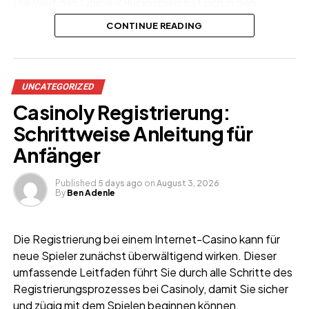
Die Welt des Online-Glücksspiels hat sich in den
vergangenen Jahren rasant entwickelt und bietet
CONTINUE READING
Spielern heute eine Fülle an Möglichkeiten. Zeitgemäße
Anbieter kombinieren fortschrittliche Technik mit
spannenden Games und schaffen so ein einzigartiges
Erlebnis für alle Vorlieben.
UNCATEGORIZED
Casinoly Registrierung:
Schrittweise Anleitung für
Anfänger
Published
5 days ago
on
August 3, 2026
By
Ben Adenle
Die Registrierung bei einem Internet-Casino kann für
neue Spieler zunächst überwältigend wirken. Dieser
umfassende Leitfaden führt Sie durch alle Schritte des
Registrierungsprozesses bei Casinoly, damit Sie sicher
und zügig mit dem Spielen beginnen können.