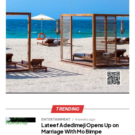
Besuchen Sie zunächst die offizielle Casinoly-Website
und klicken Sie auf die deutlich erkennbare Schaltfläche
“Registrieren” in der rechten oberen Ecke. Das
Anmeldeformular öffnet sich daraufhin automatisch.
Das Formular ist klar aufgebaut und fordert Sie auf,
wesentliche Daten einzutragen. Stellen Sie sicher, dass
Sie eine zuverlässige Verbindung zum Internet haben,
bevor Sie mit dem Ausfüllen beginnen.
Schritt 2: Persönliche Daten eintragen
Geben Sie Ihre persönlichen Angaben wie Vorname,
Nachname, E-Mail-Adresse und Geburtsdatum
wahrheitsgemäß ein. Diese Daten sind zur späteren
TRENDING
Überprüfung und Auszahlungen notwendig.
ENTERTAINMENT
4 weeks ago
Lateef Adedimeji Opens Up on
Marriage With Mo Bimpe