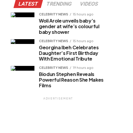
LATEST
TRENDING
VIDEOS
CELEBRITY NEWS
15 hours ago
Woli Arole unveils baby’s
gender at wife’s colourful
baby shower
CELEBRITY NEWS
15 hours ago
Georgina Ibeh Celebrates
Daughter’s First Birthday
With Emotional Tribute
CELEBRITY NEWS
19 hours ago
Biodun Stephen Reveals
Powerful Reason She Makes
Films
ADVERTISEMENT