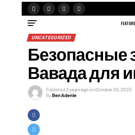
FEATUR
UNCATEGORIZED
Безопасные з
Вавада для и
Published
3 years ago
on
October 30, 2023
By
Ben Adenle