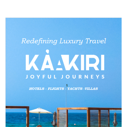
Diese Mischung aus Premium-Service und Abwechslung
Данные преимущества делают мобильную версию
macht das Online-Gaming-Erlebnis zu einem
1xBet отличным выбором для любителей азартных игр.
spannenden Abenteuer für Casino-Fans weltweit.
Более того, по мнению экспертов, как например,
эксперт по азартным играм Александр Фетисов
,
переход на мобильные платформы становится
ADVERTISEMENT
неизбежным шагом в индустрии.
Функционал и интерфейс
Мобильное приложение 1xBet предлагает
пользователям множество функциональных
возможностей, которые легко доступны через
интуитивный интерфейс. Важнейшие функции
включают:
ADVERTISEMENT