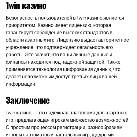
1win казино
Безопасность пользователей в 1win казино является
приоритетом. Казино имеет лицензию, которая
гарантирует соблюдение высоких стандартов в
области азартных игр. Лицензию выдает авторитетное
учреждение, что подтверждает легальность его
работы. Это значит, что ваши личные данные и
финансы находятся под надежной защитой. Также
применяется технология шифрования данных, что
делает невозможным доступ третьих лиц к вашей
информации.
Заключение
1win казино — это надежная платформа для азартных
игр, предлагающая игрокам множество возможностей.
С простым процессом регистрации, разнообразием
игровых автоматов и настольных игр, щедрыми