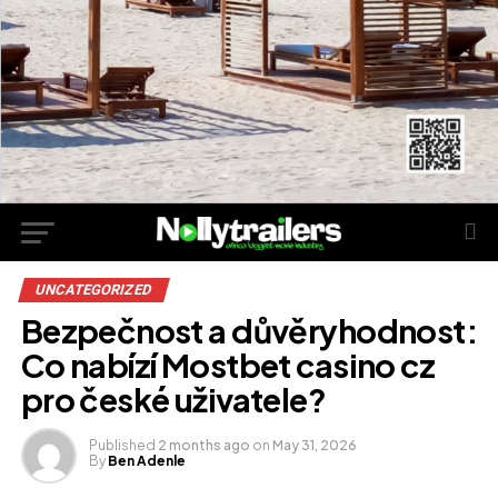
UNCATEGORIZED
Bezpečnost a důvěryhodnost:
Co nabízí Mostbet casino cz
pro české uživatele?
Published
2 months ago
on
May 31, 2026
By
Ben Adenle