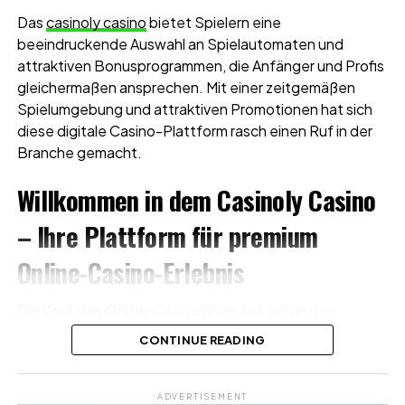
Das
casinoly casino
bietet Spielern eine
beeindruckende Auswahl an Spielautomaten und
attraktiven Bonusprogrammen, die Anfänger und Profis
gleichermaßen ansprechen. Mit einer zeitgemäßen
Spielumgebung und attraktiven Promotionen hat sich
diese digitale Casino-Plattform rasch einen Ruf in der
Branche gemacht.
Willkommen in dem Casinoly Casino
– Ihre Plattform für premium
Online-Casino-Erlebnis
Die Welt des Online-Glücksspiels hat sich in den
vergangenen Jahren rasant entwickelt und bietet
CONTINUE READING
Spielern heute eine Fülle an Möglichkeiten. Zeitgemäße
Anbieter kombinieren fortschrittliche Technik mit
spannenden Games und schaffen so ein einzigartiges
ADVERTISEMENT