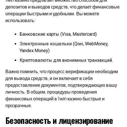
депозитов и выводов средств, что делает финансовые
операции быстрыми и удобными. Вы можете
использовать:
Банковские карты (Visa, Mastercard)
Электронные кошельки (Qiwi, WebMoney,
Yandex.Мoney)
Криптовалюты для анонимных транзакций.
Важно помнить, что процесс верификации необходим
для вывода средств, и он включает в себя
предоставление документов, подтверждающих вашу
личность. В общем, процедуры проведения
финансовых операций в 1win казино быстрые и
прозрачные.
Безопасность и лицензирование