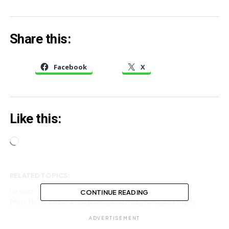
Share this:
Facebook
X
Like this:
Loading…
RELATED TOPICS:
UP NEXT
CONTINUE READING
Mostbet Giriş Xüsusiyyətlərindən Maksimum
Faydalanma
ADVERTISEMENT
DON'T MISS