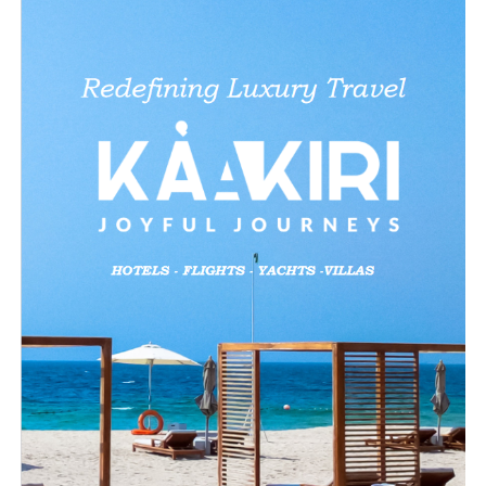
Erlebnis für alle Vorlieben.
Мобильная версия сайта 1xBet предназначена для
облегчения доступа к различным азартным играм и
ставкам прямо со смартфона или планшета.
Платформа разработана с акцентом на удобство
пользователей, что проявляется в следующем: