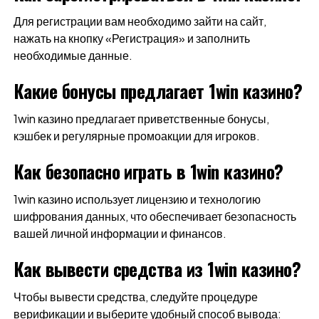
Для регистрации вам необходимо зайти на сайт,
нажать на кнопку «Регистрация» и заполнить
необходимые данные.
Какие бонусы предлагает 1win казино?
1win казино предлагает приветственные бонусы,
кэшбек и регулярные промоакции для игроков.
Как безопасно играть в 1win казино?
1win казино использует лицензию и технологию
шифрования данных, что обеспечивает безопасность
вашей личной информации и финансов.
Как вывести средства из 1win казино?
Чтобы вывести средства, следуйте процедуре
верификации и выберите удобный способ вывода: