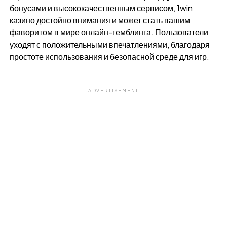
бонусами и высококачественным сервисом, 1win
казино достойно внимания и может стать вашим
фаворитом в мире онлайн-гемблинга. Пользователи
уходят с положительными впечатлениями, благодаря
простоте использования и безопасной среде для игр.
ADVERTISEMENT