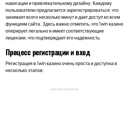
навигации и привлекательному дизайну. Каждому
пользователю предлагается зарегистрироваться, что
занимает всего несколько минут и дает доступ ко всем
функциям сайта. Здесь важно отметить, что 1win казино
оперирует легально и имеет соответствующие
лицензии, что подтверждает его надежность.
Процесс регистрации и вход
Регистрация в 1win казино очень проста и доступна в
несколько этапов:
ADVERTISEMENT