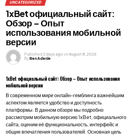
UNCATEGORIZED
1xBet официальный сайт:
Обзор – Опыт
использования мобильной
версии
Published
2 days ago
on
August 8, 2026
By
Ben Adenle
1xBet официальный сайт: Обзор – Опыт использования
мобильной версии
В современном мире онлайн-гемблинга важнейшим
аспектом является удобство и доступность
платформы. В данном обзоре мы подробно
рассмотрим мобильную версию 1xBet, официального
сайта, оценим её функциональность, интерфейс и
общие впечатления пользователей. Основная цель