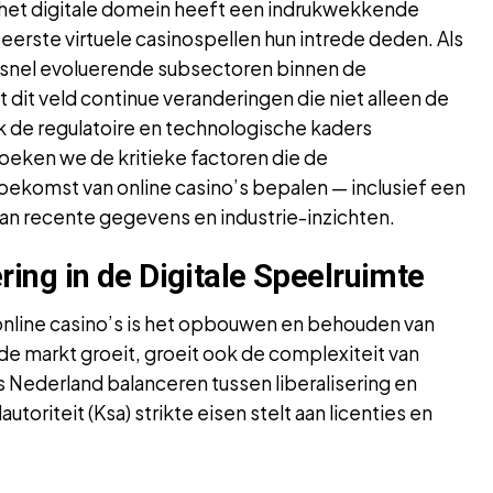
n het digitale domein heeft een indrukwekkende
eerste virtuele casinospellen hun intrede deden. Als
snel evoluerende subsectoren binnen de
 dit veld continue veranderingen die niet alleen de
k de regulatoire en technologische kaders
rzoeken we de kritieke factoren die de
oekomst van online casino’s bepalen — inclusief een
an recente gegevens en industrie-inzichten.
ing in de Digitale Speelruimte
online casino’s is het opbouwen en behouden van
de markt groeit, groeit ook de complexiteit van
s Nederland balanceren tussen liberalisering en
oriteit (Ksa) strikte eisen stelt aan licenties en