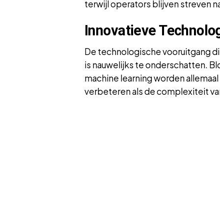
terwijl operators blijven streven n
Innovatieve Technolo
De technologische vooruitgang die 
is nauwelijks te onderschatten. B
machine learning worden allemaal
verbeteren als de complexiteit va