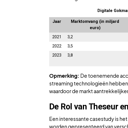
Digitale Gokma
Jaar
Marktomvang (in miljard
euro)
2021
3,2
2022
3,5
2023
3,8
Opmerking:
De toenemende accep
streaming technologieën hebben 
waardoor de markt aantrekkelijker
De Rol van Theseur en
Een interessante casestudy is he
worden gepresenteerd van verschi