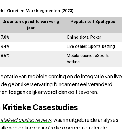
rkt: Groei en Marktsegmenten (2023)
Groei ten opzichte van vorig
Populariteit Speltypes
jaar
7.8%
Online slots, Poker
9.4%
Live dealer, Sports betting
8.6%
Mobile casino, eSports
betting
tatie van mobiele gaming en de integratie van live
de gebruikerservaring fundamenteel veranderd,
 en toegankelijker wordt dan ooit tevoren.
 Kritieke Casestudies
t
staked casino review
, waarin uitgebreide analyses
llende online casino’s die opereren onder de