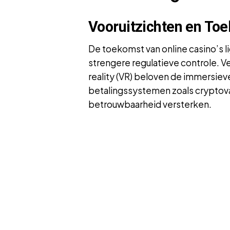
Vooruitzichten en To
De toekomst van online casino’s li
strengere regulatieve controle. Ve
reality (VR) beloven de immersieve
betalingssystemen zoals cryptov
betrouwbaarheid versterken.