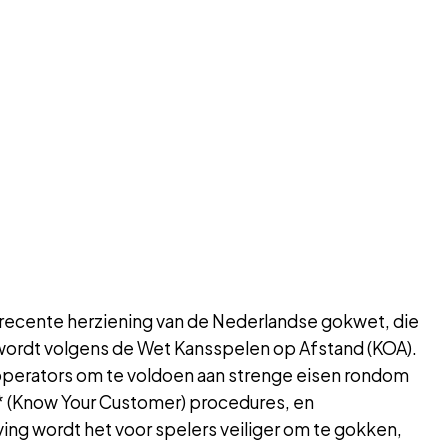
 recente herziening van de Nederlandse gokwet, die
wordt volgens de Wet Kansspelen op Afstand (KOA).
operators om te voldoen aan strenge eisen rondom
* (Know Your Customer) procedures, en
ing wordt het voor spelers veiliger om te gokken,