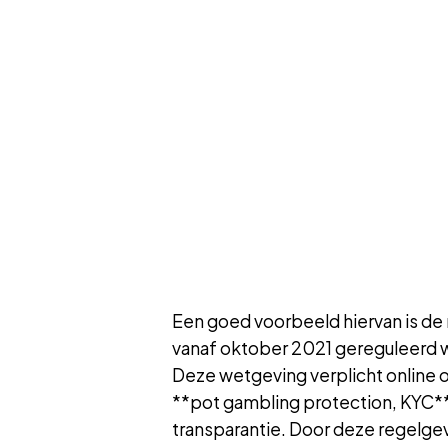
Een goed voorbeeld hiervan is de
vanaf oktober 2021 gereguleerd 
Deze wetgeving verplicht online 
**pot gambling protection, KYC*
transparantie. Door deze regelgev