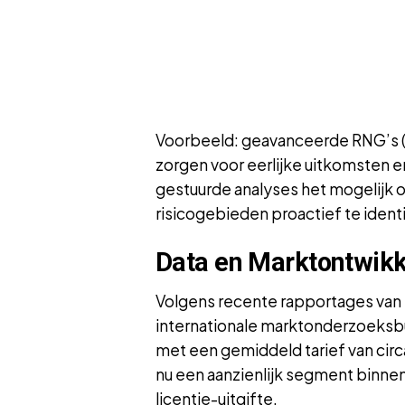
Voorbeeld: geavanceerde RNG’s (
zorgen voor eerlijke uitkomsten 
gestuurde analyses het mogelijk
risicogebieden proactief te identi
Data en Marktontwikk
Volgens recente rapportages van 
internationale marktonderzoeksbur
met een gemiddeld tarief van cir
nu een aanzienlijk segment binne
licentie-uitgifte.