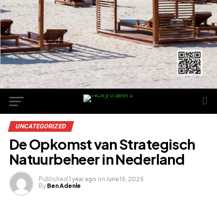
UNCATEGORIZED
De Opkomst van Strategisch
Natuurbeheer in Nederland
Published
1 year ago
on
June 15, 2025
By
Ben Adenle