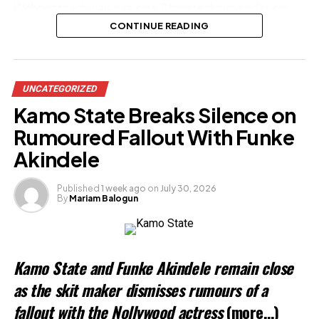
Wohnsitznachweis wie eine Stromrechnung oder ein
Kontoauszug. Diese Dokumente werden für die
CONTINUE READING
Überprüfung Ihres Kontos erforderlich und
beschleunigen den gesamten Ablauf deutlich.
UNCATEGORIZED
Kamo State Breaks Silence on
Rumoured Fallout With Funke
Akindele
Published
1 week ago
on
July 30, 2026
By
Mariam Balogun
Kamo State and Funke Akindele remain close
as the skit maker dismisses rumours of a
fallout with the Nollywood actress
(more…)