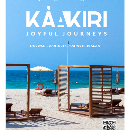
ADVERTISEMENT
Like this:
Loading…
Related
Es ist wichtig zu wissen, dass Sie mindestens 18 Jahre
alt sein müssen, um sich bei Casinoly anzumelden. Das
Casino behandelt Altersbeschränkungen mit großer
Sorgfalt und wird Ihr Alter im Rahmen des
Verifizierungsprozesses überprüfen. Stellen Sie zudem
bitte sicher, dass Online-Gaming in Ihrem Land legal ist,
um mögliche rechtliche Probleme zu vermeiden.