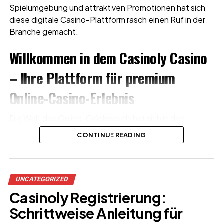
Spielumgebung und attraktiven Promotionen hat sich
diese digitale Casino-Plattform rasch einen Ruf in der
Branche gemacht.
Willkommen in dem Casinoly Casino
– Ihre Plattform für premium
Online-Casino-Erlebnis
Die Welt des Online-Glücksspiels hat sich in den
vergangenen Jahren rasant entwickelt und bietet
CONTINUE READING
Spielern heute eine Fülle an Möglichkeiten. Zeitgemäße
Anbieter kombinieren fortschrittliche Technik mit
spannenden Games und schaffen so ein einzigartiges
Erlebnis für alle Vorlieben.
UNCATEGORIZED
Casinoly Registrierung:
Schrittweise Anleitung für