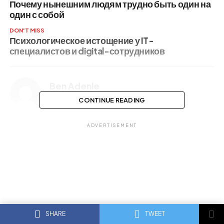
Почему нынешним людям трудно быть один на
один с собой
DON'T MISS
Психологическое истощение у IT-
специалистов и digital-сотрудников
Ben Adenle
CONTINUE READING
ADVERTISEMENT
SHARE
TWEET