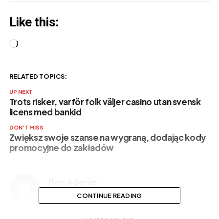
Like this:
Loading…
RELATED TOPICS:
UP NEXT
Trots risker, varför folk väljer casino utan svensk
licens med bankid
DON'T MISS
Zwiększ swoje szanse na wygraną, dodając kody
promocyjne do zakładów
Ben Adenle
CONTINUE READING