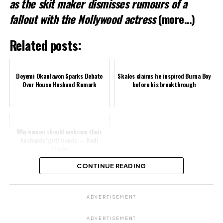
as the skit maker dismisses rumours of a
fallout with the Nollywood actress
(more…)
Related posts:
Deyemi Okanlawon Sparks Debate
Skales claims he inspired Burna Boy
Over House Husband Remark
before his breakthrough
Es ist wichtig zu wissen, dass Sie mindestens 18 Jahre
alt sein müssen, um sich bei Casinoly anzumelden. Das
Casino behandelt Altersbeschränkungen mit großer
Why women should embrace their
husbands’ girlfriends — Kudi
Sorgfalt und wird Ihr Alter im Rahmen des
Alagbo
Verifizierungsprozesses überprüfen. Stellen Sie zudem
bitte sicher, dass Online-Gaming in Ihrem Land legal ist,
CONTINUE READING
Share this:
um mögliche rechtliche Probleme zu vermeiden.
Facebook
X
ADVERTISEMENT
Beachten Sie bitte, die Allgemeinen
Geschäftsbedingungen sowie die
ADVERTISEMENT