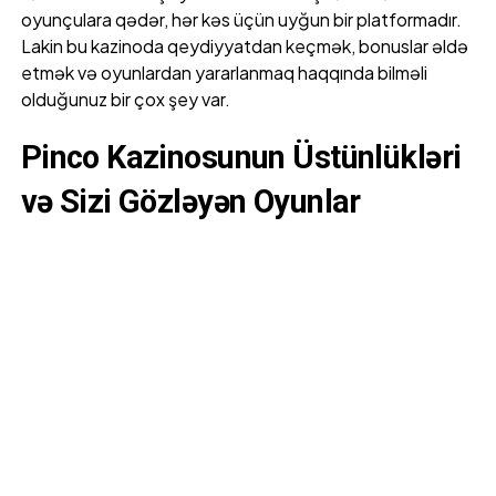
oyunçulara qədər, hər kəs üçün uyğun bir platformadır.
Lakin bu kazinoda qeydiyyatdan keçmək, bonuslar əldə
etmək və oyunlardan yararlanmaq haqqında bilməli
olduğunuz bir çox şey var.
Pinco Kazinosunun Üstünlükləri
və Sizi Gözləyən Oyunlar