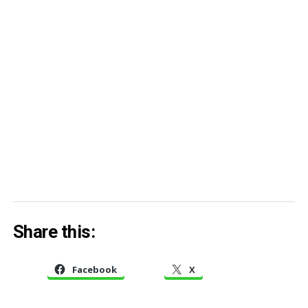
Share this:
Facebook
X