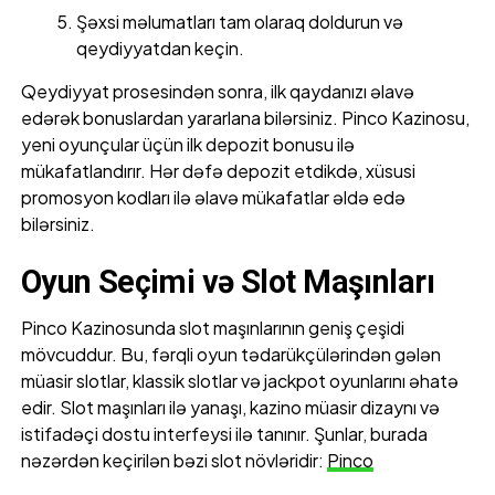
Şəxsi məlumatları tam olaraq doldurun və
qeydiyyatdan keçin.
Qeydiyyat prosesindən sonra, ilk qaydanızı əlavə
edərək bonuslardan yararlana bilərsiniz. Pinco Kazinosu,
yeni oyunçular üçün ilk depozit bonusu ilə
mükafatlandırır. Hər dəfə depozit etdikdə, xüsusi
promosyon kodları ilə əlavə mükafatlar əldə edə
bilərsiniz.
Oyun Seçimi və Slot Maşınları
Pinco Kazinosunda slot maşınlarının geniş çeşidi
mövcuddur. Bu, fərqli oyun tədarükçülərindən gələn
müasir slotlar, klassik slotlar və jackpot oyunlarını əhatə
edir. Slot maşınları ilə yanaşı, kazino müasir dizaynı və
istifadəçi dostu interfeysi ilə tanınır. Şunlar, burada
nəzərdən keçirilən bəzi slot növləridir:
Pinco