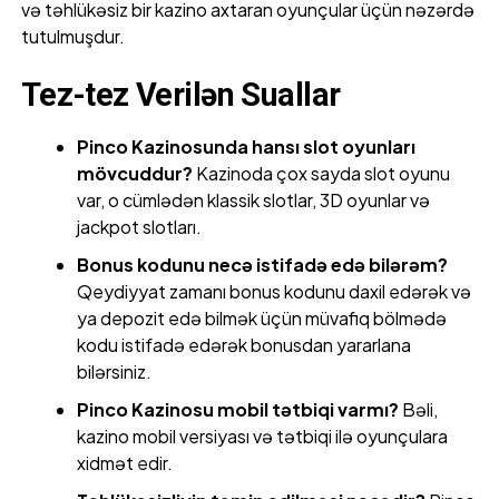
və təhlükəsiz bir kazino axtaran oyunçular üçün nəzərdə
tutulmuşdur.
Tez-tez Verilən Suallar
Pinco Kazinosunda hansı slot oyunları
mövcuddur?
Kazinoda çox sayda slot oyunu
var, o cümlədən klassik slotlar, 3D oyunlar və
jackpot slotları.
Bonus kodunu necə istifadə edə bilərəm?
Qeydiyyat zamanı bonus kodunu daxil edərək və
ya depozit edə bilmək üçün müvafiq bölmədə
kodu istifadə edərək bonusdan yararlana
bilərsiniz.
Pinco Kazinosu mobil tətbiqi varmı?
Bəli,
kazino mobil versiyası və tətbiqi ilə oyunçulara
xidmət edir.