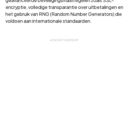
geavanceerde beveiligingsmaatregelen zoals SSL-
encryptie, volledige transparantie over uitbetalingen en
het gebruik van RNG (Random Number Generators) die
voldoen aan internationale standaarden.
ADVERTISEMENT