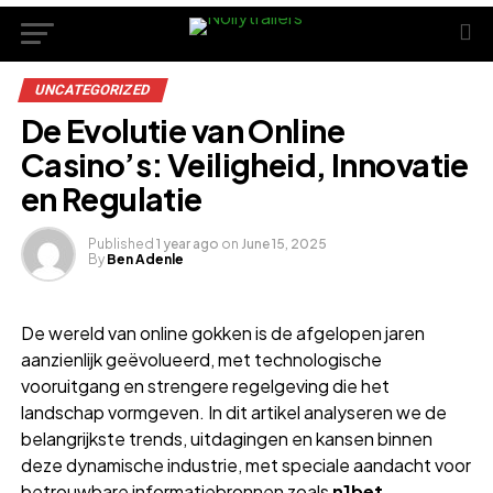
UNCATEGORIZED
De Evolutie van Online
Casino’s: Veiligheid, Innovatie
en Regulatie
Published
1 year ago
on
June 15, 2025
By
Ben Adenle
De wereld van online gokken is de afgelopen jaren
aanzienlijk geëvolueerd, met technologische
vooruitgang en strengere regelgeving die het
landschap vormgeven. In dit artikel analyseren we de
belangrijkste trends, uitdagingen en kansen binnen
deze dynamische industrie, met speciale aandacht voor
betrouwbare informatiebronnen zoals
n1bet
.