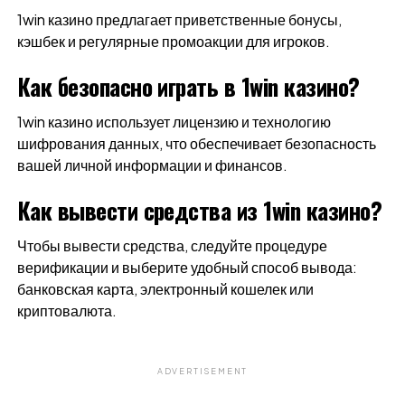
1win казино предлагает приветственные бонусы,
кэшбек и регулярные промоакции для игроков.
Как безопасно играть в 1win казино?
1win казино использует лицензию и технологию
шифрования данных, что обеспечивает безопасность
вашей личной информации и финансов.
Как вывести средства из 1win казино?
Чтобы вывести средства, следуйте процедуре
верификации и выберите удобный способ вывода:
банковская карта, электронный кошелек или
криптовалюта.
Bonus Promotions and Promotional
ADVERTISEMENT
Breakdown