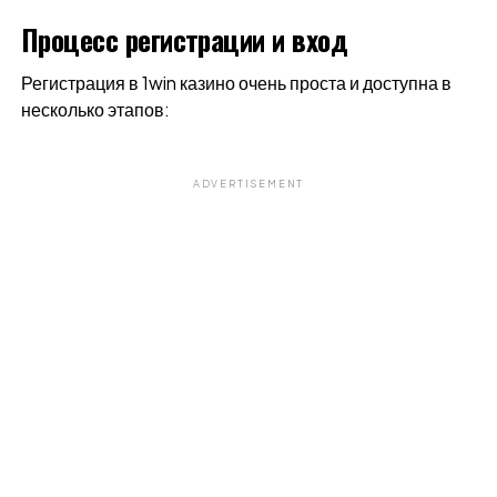
performance to ensure our suggestions meet diverse
Процесс регистрации и вход
player needs.
Регистрация в 1win казино очень проста и доступна в
несколько этапов:
ADVERTISEMENT
ADVERTISEMENT