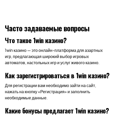
losses before events conclude.
Payment flexibility remains a key consideration, as
today’s punters expect quick transactions through
Часто задаваемые вопросы
their preferred methods. The leading platforms support
cryptocurrency, e-wallets, bank transfers, and
Что такое 1win казино?
traditional card payments. Additionally, support service
standards differs considerably, with top platforms
1win казино — это онлайн-платформа для азартных
offering 24/7 assistance through multiple channels
игр, предлагающая широкий выбор игровых
including live chat, email, and telephone assistance for
автоматов, настольных игр и услуг живого казино.
resolving issues promptly.
Как зарегистрироваться в 1win казино?
ADVERTISEMENT
Для регистрации вам необходимо зайти на сайт,
нажать на кнопку «Регистрация» и заполнить
необходимые данные.
Какие бонусы предлагает 1win казино?