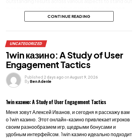
outstanding results across various aspects to stand out
in an increasingly competitive market. Users demand
rapid loading speeds, intuitive navigation, and strong
CONTINUE READING
security protocols that safeguard their personal and
financial information at all times.
UNCATEGORIZED
1win казино: A Study of User
Engagement Tactics
Published
2 days ago
on
August 9, 2026
By
Ben Adenle
1win казино: A Study of User Engagement Tactics
Меня зовут Алексей Иванов, и сегодня я расскажу вам
о 1win казино. Этот онлайн-казино привлекает игроков
своим разнообразием игр, щедрыми бонусами и
удобным интерфейсом. 1win казино идеально подходит