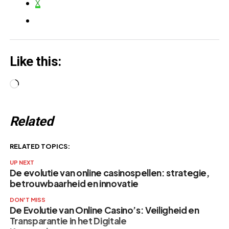
X
Like this:
Loading…
Related
RELATED TOPICS:
UP NEXT
De evolutie van online casinospellen: strategie,
betrouwbaarheid en innovatie
DON'T MISS
De Evolutie van Online Casino’s: Veiligheid en
Transparantie in het Digitale