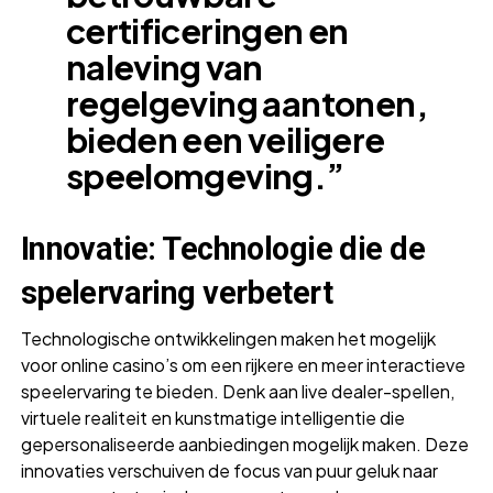
certificeringen en
naleving van
regelgeving aantonen,
bieden een veiligere
speelomgeving.”
Innovatie: Technologie die de
spelervaring verbetert
Technologische ontwikkelingen maken het mogelijk
voor online casino’s om een rijkere en meer interactieve
speelervaring te bieden. Denk aan live dealer-spellen,
virtuele realiteit en kunstmatige intelligentie die
gepersonaliseerde aanbiedingen mogelijk maken. Deze
innovaties verschuiven de focus van puur geluk naar