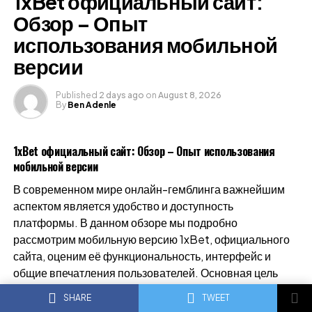
1xBet официальный сайт:
Обзор – Опыт
User Interface & Interface Analysis
использования мобильной
The standard of user experience distinguishes top-tier
версии
betting sites from inferior alternatives, with platform
layout serving as a key factor in user contentment and
Published
2 days ago
on
August 8, 2026
By
Ben Adenle
customer loyalty across mobile betting apps.
Modern bettors demand easy-to-use interfaces, fast
1xBet официальный сайт: Обзор – Опыт использования
loading speeds, and responsive design elements that
мобильной версии
adjust smoothly to various screen sizes, ensuring
consistent performance whether using mobile or tablet
В современном мире онлайн-гемблинга важнейшим
platforms.
аспектом является удобство и доступность
платформы. В данном обзоре мы подробно
Mobile Functionality and Navigation
рассмотрим мобильную версию 1xBet, официального
сайта, оценим её функциональность, интерфейс и
Performance metrics show notable variations between
общие впечатления пользователей. Основная цель
platforms, with top-performing apps reaching load
этого материала — дать читателям полное
SHARE
TWEET
times less than two seconds while maintaining seamless
представление о том, какой опыт они могут ожидать,