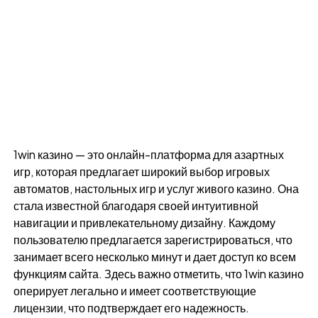
Reliable customer support available around the
clock
Quick withdrawal processing and payment options
Premium tools like early exit and bet builders
Safety and regulatory approval remain paramount
factors when evaluating betting platforms. The best
applications hold valid gaming licenses, utilize state-of-
the-art security protocols, and demonstrate
1win казино — это онлайн-платформа для азартных
transparent player protection practices.
игр, которая предлагает широкий выбор игровых
автоматов, настольных игр и услуг живого казино. Она
Our Complete Rankings
стала известной благодаря своей интуитивной
навигации и привлекательному дизайну. Каждому
After thorough evaluation and analysis of the best
пользователю предлагается зарегистрироваться, что
mobile bookmakers, we’ve compiled a comprehensive
занимает всего несколько минут и дает доступ ко всем
list based on feature sets, bonus options, and overall
функциям сайта. Здесь важно отметить, что 1win казино
user satisfaction. Each app was tested across multiple
оперирует легально и имеет соответствующие
criteria including user interface, market selection,
лицензии, что подтверждает его надежность.
banking options, support services, and mobile