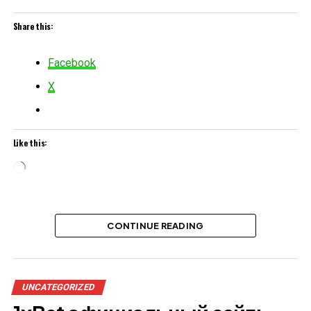
Matched deposit bonuses up to $1,000 or more
Share this:
Risk-free first bet promotions with refunds
Facebook
Continuous reload bonuses for current members
X
Loyalty programs with multi-tier reward levels
Enhanced odds on popular sporting events daily
Referral bonuses for bringing new users aboard
Like this:
The long-term viability and integrity of promotional
Loading…
terms ultimately determine whether a bonus truly
provides genuine benefit or merely serves as a
Related
marketing gimmick with excessive requirements. Top-
CONTINUE READING
tier applications maintain transparent bonus policies
with reasonable rollover requirements, typically
between 1x and 10x, while providing defined
timeframes and direct eligibility standards that respect
UNCATEGORIZED
the player satisfaction.