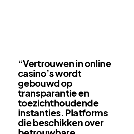
“Vertrouwen in online
casino’s wordt
gebouwd op
transparantie en
toezichthoudende
instanties. Platforms
die beschikken over
betrouwbare