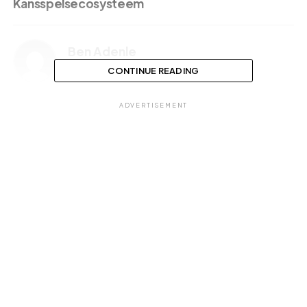
Kansspelsecosysteem
Ben Adenle
CONTINUE READING
ADVERTISEMENT