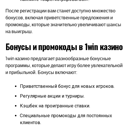
quality, offering applications that stand out across all
После регистрации вам станет доступно множество
review categories. These applications deliver
бонусов, включая приветственные предложения и
comprehensive betting options, industry-leading
промокоды, которые значительно увеличивают шансы
bonuses, state-of-the-art technology, and
на выигрыш.
outstanding customer care that validates their
elevated status in our comprehensive analysis.
Бонусы и промокоды в 1win казино
Users choosing from this tier can expect advanced
streaming with high quality capabilities, advanced cash-
1win казино предлагает разнообразные бонусные
out options, detailed statistical data, and seamless
программы, которые делают игру более увлекательной
navigation. These platforms consistently deliver
и прибыльной. Бонусы включают:
superior functionality, innovative features, and
attractive bonus offerings that provide substantial
Приветственный бонус для новых игроков.
value for both recreational and serious bettors.
Регулярные акции и турниры.
Mid-Range Quality (Ranks 4-7)
Кэшбек на проигранные ставки.
Специальные промокоды для постоянных
The mid-range category showcases applications that
клиентов.
deliver outstanding quality without commanding high