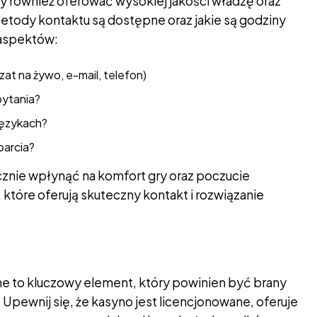
y również oferować wysokiej jakości władzę oraz
metody kontaktu są dostępne oraz jakie są godziny
 aspektów:
t na żywo, e-mail, telefon)
pytania?
językach?
parcia?
znie wpłynąć na komfort gry oraz poczucie
które oferują skuteczny kontakt i rozwiązanie
e to kluczowy element, który powinien być brany
Upewnij się, że kasyno jest licencjonowane, oferuje