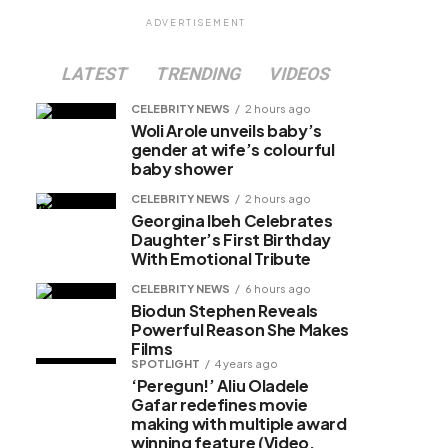
ADVERTISEMENT
LATEST
TRENDING
VIDEOS
CELEBRITY NEWS
2 hours ago
Woli Arole unveils baby’s
gender at wife’s colourful
baby shower
CELEBRITY NEWS
2 hours ago
Georgina Ibeh Celebrates
Daughter’s First Birthday
With Emotional Tribute
CELEBRITY NEWS
6 hours ago
Biodun Stephen Reveals
Powerful Reason She Makes
Films
SPOTLIGHT
4 years ago
‘Peregun!’ Aliu Oladele
Gafar redefines movie
making with multiple award
winning feature (Video,