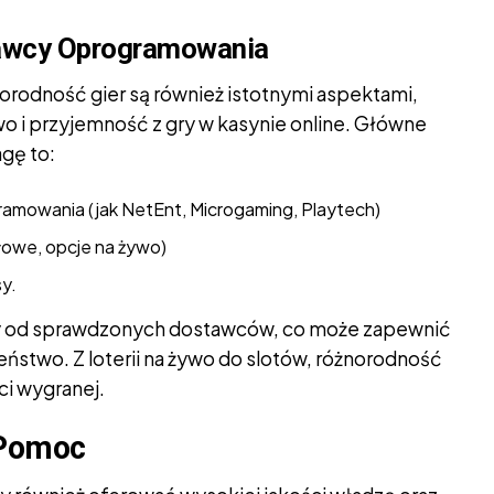
tawcy Oprogramowania
rodność gier są również istotnymi aspektami,
 i przyjemność z gry w kasynie online. Główne
gę to:
mowania (jak NetEnt, Microgaming, Playtech)
ołowe, opcje na żywo)
y.
gry od sprawdzonych dostawców, co może zapewnić
ństwo. Z loterii na żywo do slotów, różnorodność
ci wygranej.
 Pomoc