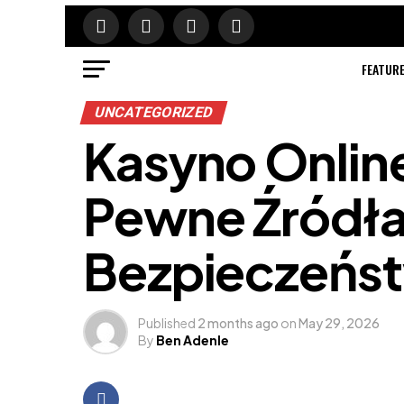
FEATUR
UNCATEGORIZED
Kasyno Online
Pewne Źródła
Bezpieczeńs
Published
2 months ago
on
May 29, 2026
By
Ben Adenle