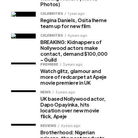
Photos)
CELEBRITIES
1 year ago
Regina Daniels, Osita Iheme
team up for new film
CELEBRITIES
4 years ago
BREAKING: Kidnappers of
Nollywood actors make
contact, demand $100,000
– Guild
PREMIERE
3 years ago
Watch glitz, glamour and
more of redcarpet at Apeje
movie premiere in UK
NEWS
3 years ago
UK based Nollywood actor,
Dapo Opayinka, hits
location over new movie
flick, Apeje
REVIEWS
4 years ago
Brotherhood: Nigerian