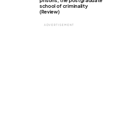
prisons, the postgraduate
school of criminality
(Review)
ADVERTISEMENT