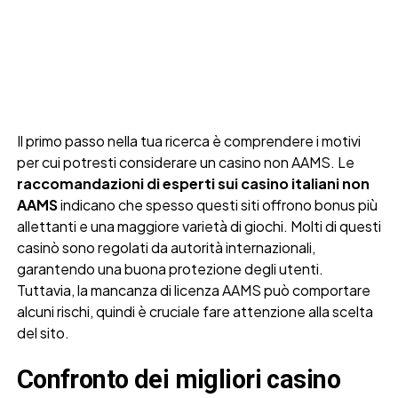
Il primo passo nella tua ricerca è comprendere i motivi
per cui potresti considerare un casino non AAMS. Le
raccomandazioni di esperti sui casino italiani non
AAMS
indicano che spesso questi siti offrono bonus più
allettanti e una maggiore varietà di giochi. Molti di questi
casinò sono regolati da autorità internazionali,
garantendo una buona protezione degli utenti.
Tuttavia, la mancanza di licenza AAMS può comportare
alcuni rischi, quindi è cruciale fare attenzione alla scelta
del sito.
Confronto dei migliori casino