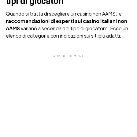
tipi di giocatori
Quando si tratta di scegliere un casino non AAMS, le
raccomandazioni di esperti sui casino italiani non
AAMS
variano a seconda del tipo di giocatore. Ecco un
elenco di categorie con indicazioni sui siti più adatti:
ADVERTISEMENT