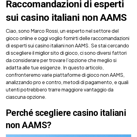
Raccomandazioni di esperti
sui casino italiani non AAMS
Ciao, sono Marco Rossi, un esperto nel settore del
gioco online e oggi voglio fornirti delle raccomandazioni
di esperti sui casino italiani non AAMS. Se stai cercando
di scegliere il miglior sito di gioco, ci sono diversi fattori
da considerare per trovare l’opzione che meglio si
adatta alle tue esigenze. In questo articolo,
confronteremo varie piattaforme di gioco non AAMS,
analizzando pro e contro, metodi di pagamento, e quali
utenti potrebbero trarre maggiore vantaggio da
ciascuna opzione.
Perché scegliere casino italiani
non AAMS?