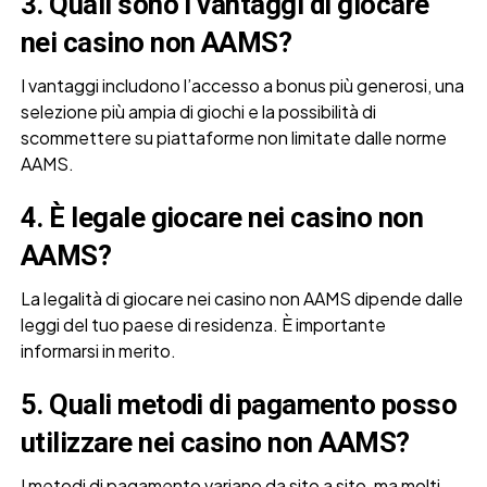
3. Quali sono i vantaggi di giocare
nei casino non AAMS?
I vantaggi includono l’accesso a bonus più generosi, una
selezione più ampia di giochi e la possibilità di
scommettere su piattaforme non limitate dalle norme
AAMS.
4. È legale giocare nei casino non
AAMS?
La legalità di giocare nei casino non AAMS dipende dalle
leggi del tuo paese di residenza. È importante
informarsi in merito.
5. Quali metodi di pagamento posso
utilizzare nei casino non AAMS?
I metodi di pagamento variano da sito a sito, ma molti