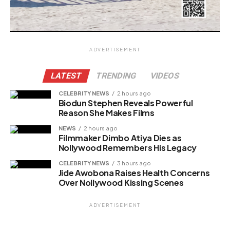
Beachten Sie bitte, die Allgemeinen
Geschäftsbedingungen sowie die
Datenschutzrichtlinien von Casinoly zu lesen, bevor Sie
Slot-Maschinen und Casinospiele im
ADVERTISEMENT
fortfahren. Diese Dokumente enthalten wesentliche
Casinoly Spielcasino
Details über Bonus-Anforderungen, Auszahlungslimits
LATEST
TRENDING
VIDEOS
und den Umgang mit Ihren persönlichen Daten. Ein
CELEBRITY NEWS
2 hours ago
grundlegendes Verständnis dieser Regelungen hilft
Die Plattform bietet eine breite Auswahl von über
Biodun Stephen Reveals Powerful
Ihnen, zukünftige Konflikte zu vermeiden und Ihr
3.000 Casino-Spielen und Spielautomaten führender
Reason She Makes Films
Spielerlebnis optimal zu gestalten.
Softwareanbieter. Spieler finden hier Titel von NetEnt,
NEWS
2 hours ago
Microgaming, Play’n GO und vielen weiteren
Filmmaker Dimbo Atiya Dies as
renommierten Entwicklern, die für innovative
Nollywood Remembers His Legacy
ADVERTISEMENT
Spielmechaniken und hochwertige Grafiken geschätzt
CELEBRITY NEWS
3 hours ago
werden.
Jide Awobona Raises Health Concerns
Over Nollywood Kissing Scenes
Das Spielangebot wird kontinuierlich erweitert und um
neue Releases erweitert, sodass stets neuer Spielspaß
ADVERTISEMENT
garantiert ist. Die intuitive Kategorisierung ermöglicht