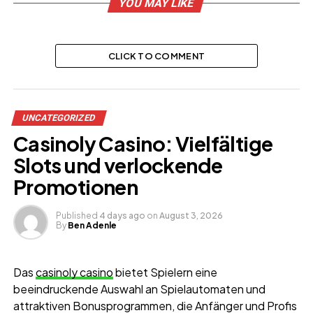
YOU MAY LIKE
CLICK TO COMMENT
UNCATEGORIZED
Casinoly Casino: Vielfältige
Slots und verlockende
Promotionen
Published
4 days ago
on
August 3, 2026
By
Ben Adenle
Das
casinoly casino
bietet Spielern eine
beeindruckende Auswahl an Spielautomaten und
attraktiven Bonusprogrammen, die Anfänger und Profis