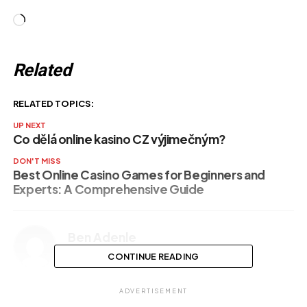
Loading…
Related
RELATED TOPICS:
UP NEXT
Co dělá online kasino CZ výjimečným?
DON'T MISS
Best Online Casino Games for Beginners and
Experts: A Comprehensive Guide
Ben Adenle
CONTINUE READING
ADVERTISEMENT