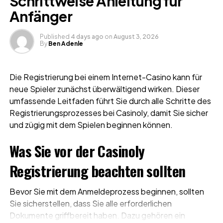
Schrittweise Anleitung für
Anfänger
Published
4 days ago
on
August 3, 2026
By
Ben Adenle
Die Registrierung bei einem Internet-Casino kann für
neue Spieler zunächst überwältigend wirken. Dieser
umfassende Leitfaden führt Sie durch alle Schritte des
Registrierungsprozesses bei Casinoly, damit Sie sicher
und zügig mit dem Spielen beginnen können.
Was Sie vor der Casinoly
Registrierung beachten sollten
Bevor Sie mit dem Anmeldeprozess beginnen, sollten
Sie sicherstellen, dass Sie alle erforderlichen
Dokumente griffbereit haben. Dazu gehören ein