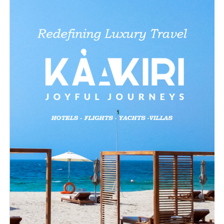
Live-Casino und Tische
Der Anmeldeprozess bei Casinoly ist nutzerfreundlich
aufgebaut und dauert nur wenige Minuten. Mit dieser
Das Live-Casino bietet authentische Spielerlebnisse
ausführlichen Anleitung können Sie Ihr Konto einfach
mit echten Dealern in Echtzeit. Spieler können
erstellen und alle Features verwenden.
traditionelle Tische wie Roulette, Blackjack und
Baccarat genießen, während professionelle Croupiers
Folgen Sie den folgenden Anweisungen sorgfältig, um
die Spiele leiten.
sicherzustellen, dass Ihre Registrierung problemlos
verläuft. Alle Schritte sind wichtig für die erfolgreiche
Aktivierung Ihres Casino-Kontos bei Casinoly.
ADVERTISEMENT
Schritt 1: Registrierungsformular öffnen
Besuchen Sie zunächst die offizielle Casinoly-Website
und klicken Sie auf die deutlich erkennbare Schaltfläche
“Registrieren” in der rechten oberen Ecke. Das
Anmeldeformular öffnet sich daraufhin automatisch.
Das Formular ist klar aufgebaut und fordert Sie auf,
wesentliche Daten einzutragen. Stellen Sie sicher, dass