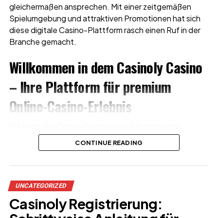
gleichermaßen ansprechen. Mit einer zeitgemäßen
Spielumgebung und attraktiven Promotionen hat sich
diese digitale Casino-Plattform rasch einen Ruf in der
Branche gemacht.
Willkommen in dem Casinoly Casino
– Ihre Plattform für premium
Online-Casino-Erlebnis
Die Welt des Online-Glücksspiels hat sich in den
vergangenen Jahren rasant entwickelt und bietet
CONTINUE READING
Spielern heute eine Fülle an Möglichkeiten. Zeitgemäße
Anbieter kombinieren fortschrittliche Technik mit
spannenden Games und schaffen so ein einzigartiges
Erlebnis für alle Vorlieben.
UNCATEGORIZED
Casinoly Registrierung: