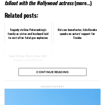
fallout with the Nollywood actress
(more…)
Related posts:
Tragedy strikes Patoranking's
He's our benefactor, Jide Kosoko
Professionelle Gaming-Plattformen überzeugen mit
family as sister and husband laid
speaks on actors' support for
umfangreichem Angebot: Von klassischen Slots über
to rest after fatal gas explosion
Tinubu
progressive Jackpots bis hin zu Live-Dealer-Spielen
finden Nutzer sämtliche Optionen. Entscheidend sind
dabei faire Spielbedingungen und klare Bonus-
Gwen Stefani Shuts Down Split
Bedingungen für alle Mitglieder.
Rumours with PDA Post
Die besten digitalen Spielplattformen bieten
CONTINUE READING
erstklassigen Kundenservice, sichere
Share this:
Zahlungsmethoden und kontinuierliche Angebote.
Diese Mischung aus Premium-Service und Abwechslung
ADVERTISEMENT
Facebook
macht das Online-Gaming-Erlebnis zu einem
X
spannenden Abenteuer für Casino-Fans weltweit.