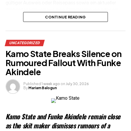
gültiger Ausweis oder Reisepass sowie ein aktueller
Wohnsitznachweis wie eine Stromrechnung oder ein
Kontoauszug. Diese Dokumente werden für die
CONTINUE READING
Überprüfung Ihres Kontos erforderlich und
beschleunigen den gesamten Ablauf deutlich.
UNCATEGORIZED
Kamo State Breaks Silence on
Rumoured Fallout With Funke
Akindele
Published
1 week ago
on
July 30, 2026
By
Mariam Balogun
Kamo State and Funke Akindele remain close
as the skit maker dismisses rumours of a